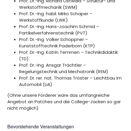
Prof. Dr.-Ing. Richard Ostwald – Struk­tur- und
Werk­stoff­me­ch­a­nik (SWM)
Prof. Dr.-Ing. habil. Mirko Schaper –
Werkstoffkunde (LWK)
Prof. Dr.-Ing. Hans-Joachim Schmid –
Partikelverfahrenstechnik (PVT)
Prof. Dr.-Ing. Volker Schöppner –
Kunststofftechnik Paderborn (KTP)
Prof. Dr.-Ing. Katrin Temmen – Tech­nik­di­dak­tik
(TD)
Prof. Dr.-Ing. Ansgar Trächtler –
Regelungstechnik und Mechatronik (RtM)
Prof. Dr. rer. nat. Thomas Tröster – Leichtbau im
Automobil (LiA)
(Ohne unsere Förderer wäre das umfangreiche
Angebot an Patches und die College-Jacken so gar
nicht möglich)
Bevorstehende Veranstaltungen