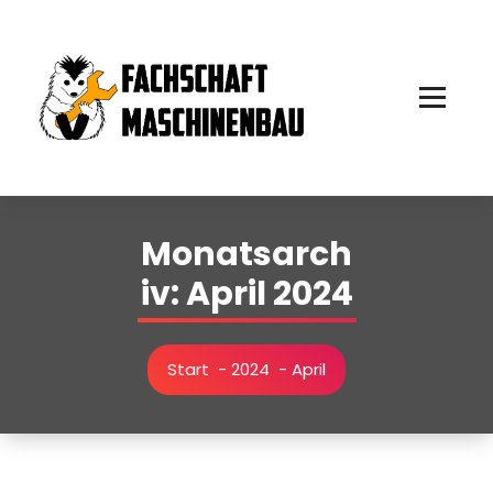
Zum
Inhalt
springen
Monatsarch
iv: April 2024
Start
-
2024
-
April